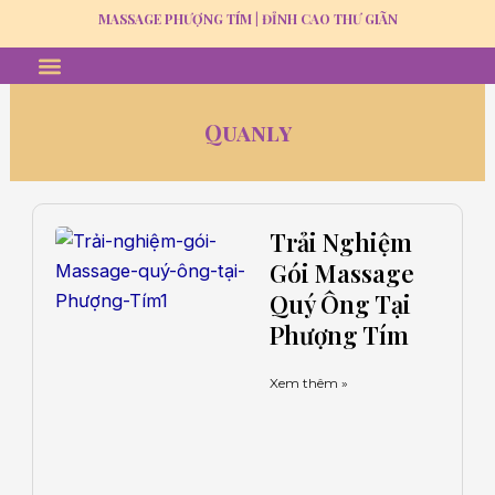
Skip
MASSAGE PHƯỢNG TÍM | ĐỈNH CAO THƯ GIÃN
to
Menu
MASSAGE THƯ GIÃN
GỘI ĐẦU DƯỠNG SINH
TUYỂN DỤNG
content
Quanly
Trang
Trang
Trang
Trang
Trang
Trải Nghiệm
Gói Massage
Quý Ông Tại
Phượng Tím
Xem thêm »