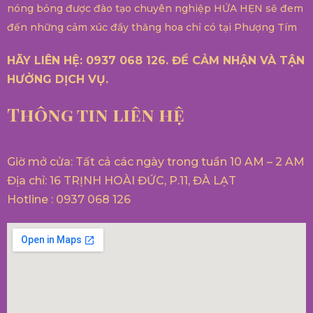
nóng bỏng được đào tạo chuyên nghiệp HỨA HẸN sẽ đem
đến những cảm xúc đầy thăng hoa chỉ có tại Phượng Tím
HÃY LIÊN HỆ: 0937 068 126. ĐỂ CẢM NHẬN VÀ TẬN
HƯỞNG DỊCH VỤ.
Thông tin liên hệ
Giờ mở cửa: Tất cả các ngày trong tuần 10 AM – 2 AM
Địa chỉ: 16 TRỊNH HOÀI ĐỨC, P.11, ĐÀ LẠT
Hotline : 0937 068 126