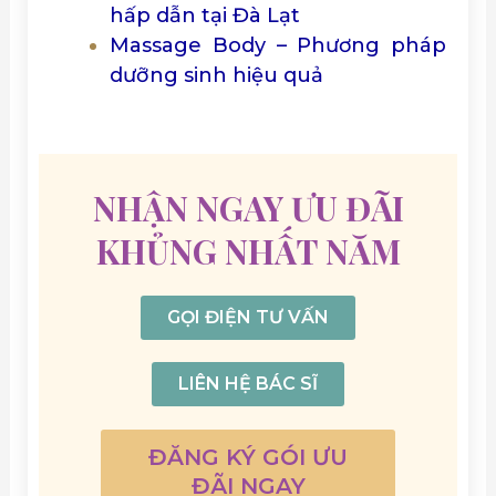
hấp dẫn tại Đà Lạt
Massage Body – Phương pháp
dưỡng sinh hiệu quả
NHẬN NGAY ƯU ĐÃI
KHỦNG NHẤT NĂM
GỌI ĐIỆN TƯ VẤN
LIÊN HỆ BÁC SĨ
ĐĂNG KÝ GÓI ƯU
ĐÃI NGAY