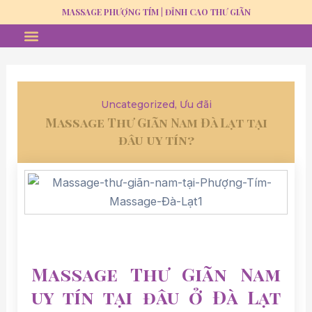
Skip
MASSAGE PHƯỢNG TÍM | ĐỈNH CAO THƯ GIÃN
to
Menu
MASSAGE THƯ GIÃN
GỘI ĐẦU DƯỠNG SINH
TUYỂN DỤNG
content
Uncategorized
,
Ưu đãi
Massage Thư Giãn Nam Đà Lạt tại
đâu uy tín?
Massage Thư Giãn Nam
uy tín tại đâu ở Đà Lạt