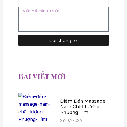
Message
Gửi chúng tôi
Bài viết mới
Điểm Đến Massage
Nam Chất Lượng
Phượng Tím
29/07/2026