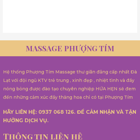
MASSAGE PHƯỢNG TÍM
Hệ thống Phượng Tím Massage thư giãn đẳng cấp nhất Đà
Lạt với đội ngũ KTV trẻ trung , xinh đẹp , nhiệt tình và đầy
nóng bỏng được đào tạo chuyên nghiệp HỨA HẸN sẽ đem
đến những cảm xúc đầy thăng hoa chỉ có tại Phượng Tím
HÃY LIÊN HỆ: 0937 068 126. ĐỂ CẢM NHẬN VÀ TẬN
HƯỞNG DỊCH VỤ.
Thông tin liên hệ