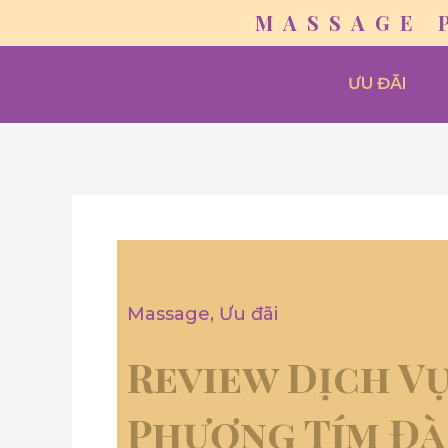
Skip
MASSAGE 
to
content
ƯU ĐÃI
Massage
,
Ưu đãi
Review Dịch V
Phượng Tím Đà