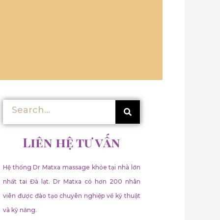
Tìm
Tìm
kiếm
kiếm
Liên hệ tư vấn
Hệ thống Dr Matxa massage khỏe tại nhà lớn
nhất tai Đà lạt. Dr Matxa có hơn 200 nhân
viên được đào tạo chuyên nghiệp về kỹ thuật
và kỹ năng.