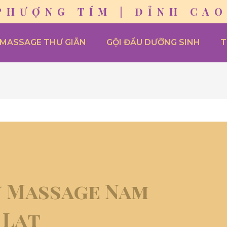
PHƯỢNG TÍM | ĐỈNH CAO
MASSAGE THƯ GIÃN
GỘI ĐẦU DƯỠNG SINH
T
ụ Massage Nam
 Lạt