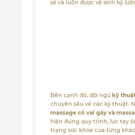
sẽ và luôn được vệ sinh kỹ lư
Bên cạnh đó, đội ngũ
kỹ thuậ
chuyên sâu về các kỹ thuật. 
massage cổ vai gáy và mass
hiện đúng quy trình, lực tay ổ
trạng sức khỏe của từng khá