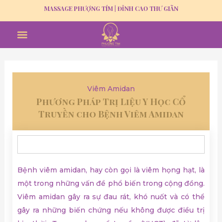
Skip
MASSAGE PHƯỢNG TÍM | ĐỈNH CAO THƯ GIÃN
to
Menu
content
MASSAGE THƯ GIÃN
GỘI ĐẦU DƯỠNG SINH
TUYỂN DỤNG
Viêm Amidan
Phương Pháp Trị Liệu Y Học Cổ
Truyền cho Bệnh Viêm Amidan
Bệnh viêm amidan, hay còn gọi là viêm họng hạt, là
một trong những vấn đề phổ biến trong cộng đồng.
Viêm amidan gây ra sự đau rát, khó nuốt và có thể
gây ra những biến chứng nếu không được điều trị