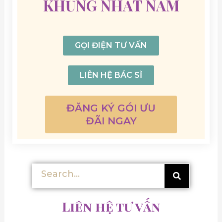
KHỦNG NHẤT NĂM
GỌI ĐIỆN TƯ VẤN
LIÊN HỆ BÁC SĨ
ĐĂNG KÝ GÓI ƯU
ĐÃI NGAY
Tìm
Tìm
kiếm
kiếm
Liên hệ tư vấn