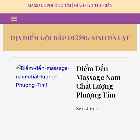
Skip
MASSAGE PHƯỢNG TÍM | ĐỈNH CAO THƯ GIÃN
to
Menu
MASSAGE THƯ GIÃN
GỘI ĐẦU DƯỠNG SINH
TUYỂN DỤNG
content
địa điểm gội đầu dưỡng sinh đà lạt
Trang
Trang
Trang
Trang
Trang
Điểm Đến
Massage Nam
Chất Lượng
Phượng Tím
Xem thêm »