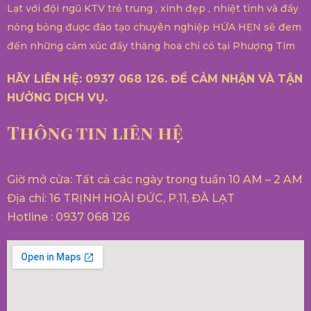
Lạt với đội ngũ KTV trẻ trung , xinh đẹp , nhiệt tình và đầy
nóng bỏng được đào tạo chuyên nghiệp HỨA HẸN sẽ đem
đến những cảm xúc đầy thăng hoa chỉ có tại Phượng Tím
HÃY LIÊN HỆ: 0937 068 126. ĐỂ CẢM NHẬN VÀ TẬN
HƯỞNG DỊCH VỤ.
Thông tin liên hệ
Giờ mở cửa: Tất cả các ngày trong tuần 10 AM – 2 AM
Địa chỉ: 16 TRỊNH HOÀI ĐỨC, P.11, ĐÀ LẠT
Hotline : 0937 068 126