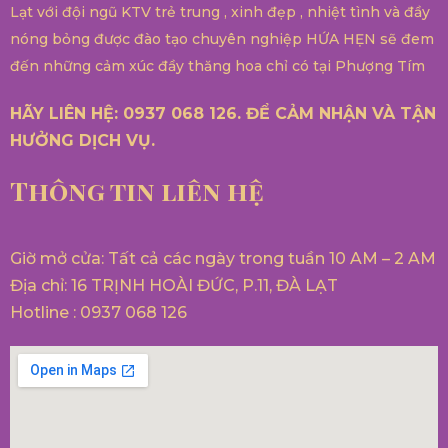
Lạt với đội ngũ KTV trẻ trung , xinh đẹp , nhiệt tình và đầy
nóng bỏng được đào tạo chuyên nghiệp HỨA HẸN sẽ đem
đến những cảm xúc đầy thăng hoa chỉ có tại Phượng Tím
HÃY LIÊN HỆ: 0937 068 126. ĐỂ CẢM NHẬN VÀ TẬN
HƯỞNG DỊCH VỤ.
Thông tin liên hệ
Giờ mở cửa: Tất cả các ngày trong tuần 10 AM – 2 AM
Địa chỉ: 16 TRỊNH HOÀI ĐỨC, P.11, ĐÀ LẠT
Hotline : 0937 068 126