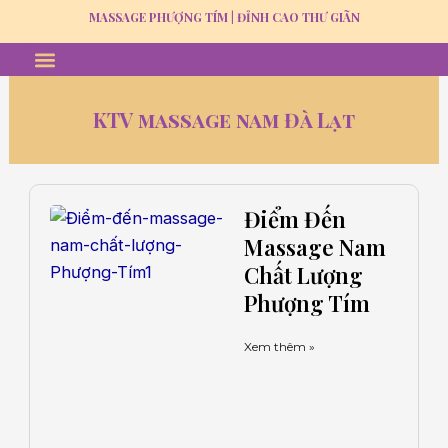
Skip
MASSAGE PHƯỢNG TÍM | ĐỈNH CAO THƯ GIÃN
to
Menu
MASSAGE THƯ GIÃN
GỘI ĐẦU DƯỠNG SINH
TUYỂN DỤNG
content
KTV massage nam Đà Lạt
Trang
Trang
Trang
Trang
Trang
Điểm Đến
Massage Nam
Chất Lượng
Phượng Tím
Xem thêm »