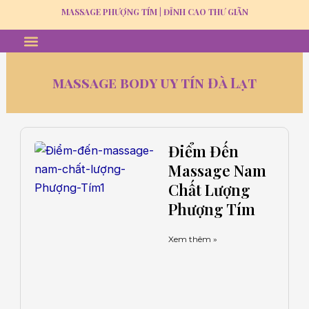
Skip
MASSAGE PHƯỢNG TÍM | ĐỈNH CAO THƯ GIÃN
to
Menu
MASSAGE THƯ GIÃN
GỘI ĐẦU DƯỠNG SINH
TUYỂN DỤNG
content
massage body uy tín Đà Lạt
Trang
Trang
Trang
Trang
Trang
Điểm Đến
Massage Nam
Chất Lượng
Phượng Tím
Xem thêm »