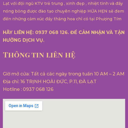
Lạt với đội ngũ KTV trẻ trung , xinh đẹp , nhiệt tình và đầy
nóng bỏng được đào tạo chuyên nghiệp HỨA HẸN sẽ đem
đến những cảm xúc đầy thăng hoa chỉ có tại Phượng Tím
HÃY LIÊN HỆ: 0937 068 126. ĐỂ CẢM NHẬN VÀ TẬN
HƯỞNG DỊCH VỤ.
Thông tin liên hệ
Giờ mở cửa: Tất cả các ngày trong tuần 10 AM – 2 AM
Địa chỉ: 16 TRỊNH HOÀI ĐỨC, P.11, ĐÀ LẠT
Hotline : 0937 068 126