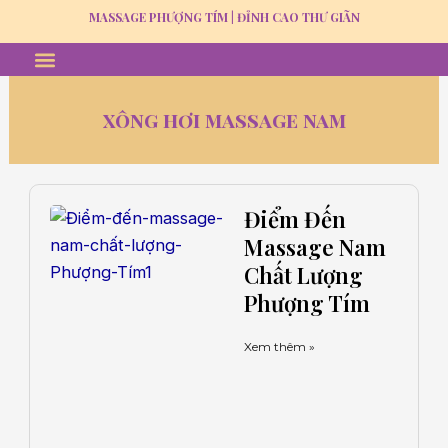
Skip
MASSAGE PHƯỢNG TÍM | ĐỈNH CAO THƯ GIÃN
to
Menu
MASSAGE THƯ GIÃN
GỘI ĐẦU DƯỠNG SINH
TUYỂN DỤNG
content
xông hơi massage nam
Trang
Trang
Trang
Trang
Trang
Điểm Đến
Massage Nam
Chất Lượng
Phượng Tím
Xem thêm »