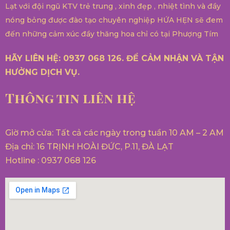
Lạt với đội ngũ KTV trẻ trung , xinh đẹp , nhiệt tình và đầy
nóng bỏng được đào tạo chuyên nghiệp HỨA HẸN sẽ đem
đến những cảm xúc đầy thăng hoa chỉ có tại Phượng Tím
HÃY LIÊN HỆ: 0937 068 126. ĐỂ CẢM NHẬN VÀ TẬN
HƯỞNG DỊCH VỤ.
Thông tin liên hệ
Giờ mở cửa: Tất cả các ngày trong tuần 10 AM – 2 AM
Địa chỉ: 16 TRỊNH HOÀI ĐỨC, P.11, ĐÀ LẠT
Hotline : 0937 068 126