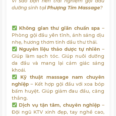
Vì sao bạn nên trải nghiệm gội đầu
dưỡng sinh tạ
i Phượng Tím Massage
?
Không gian thư giãn chuẩn spa
–
Phòng gội đầu yên tĩnh, ánh sáng dịu
nhẹ, hương thơm tinh dầu thư thái.
Nguyên liệu thảo dược tự nhiên
–
Giúp làm sạch tóc. Giúp nuôi dưỡng
da đầu và mang lại cảm giác sảng
khoái.
Kỹ thuật massage nam chuyên
nghiệp
– Kết hợp gội đầu với xoa bóp
bấm huyệt. Giúp giảm đau đầu, căng
thẳng.
Dịch vụ tận tâm, chuyên nghiệp
–
Đội ngũ KTV xinh đẹp, tay nghề cao,