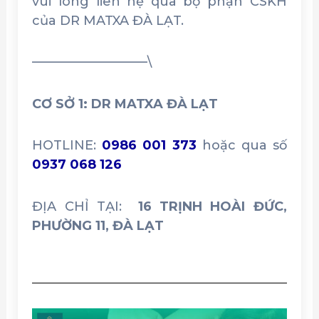
vui lòng liên hệ qua bộ phận CSKH
của DR MATXA ĐÀ LẠT.
—————————\
CƠ SỞ 1: DR MATXA ĐÀ LẠT
HOTLINE:
0986 001 373
hoặc qua số
0937 068 126
ĐỊA CHỈ TẠI:
16 TRỊNH HOÀI ĐỨC,
PHƯỜNG 11, ĐÀ LẠT