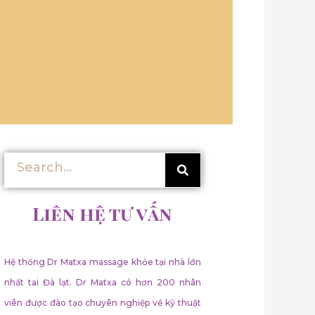
Tìm
Tìm
kiếm
kiếm
Liên hệ tư vấn
Hệ thống Dr Matxa massage khỏe tại nhà lớn
nhất tai Đà lạt. Dr Matxa có hơn 200 nhân
viên được đào tạo chuyên nghiệp về kỹ thuật