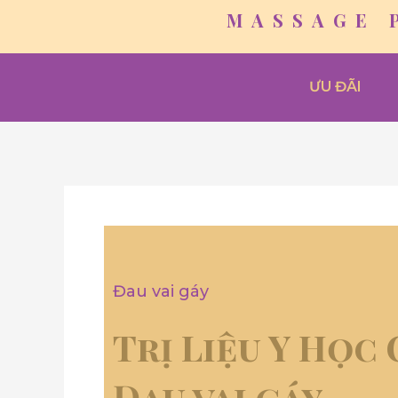
Skip
MASSAGE 
to
content
ƯU ĐÃI
Đau vai gáy
Trị Liệu Y Học
Đau vai gáy