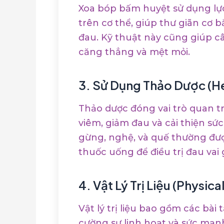
Xoa bóp bấm huyệt sử dụng lực
trên cơ thể, giúp thư giãn cơ 
đau. Kỹ thuật này cũng giúp c
căng thẳng và mệt mỏi.
3.
Sử Dụng Thảo Dược (He
Thảo dược đóng vai trò quan t
viêm, giảm đau và cải thiện sứ
gừng, nghệ, và quế thường đượ
thuốc uống để điều trị đau vai 
4.
Vật Lý Trị Liệu (Physic
Vật lý trị liệu bao gồm các bà
cường sự linh hoạt và sức mạnh