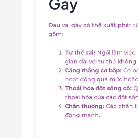
Gáy
Đau vai gáy có thể xuất phát 
gồm:
Tư thế sai:
Ngồi làm việc,
gian dài với tư thế không
Căng thẳng cơ bắp:
Cơ bắ
hoạt động quá mức hoặc 
Thoái hóa đốt sống cổ:
Qu
thoái hóa của các đốt sốn
Chấn thương:
Các chấn t
động mạnh.