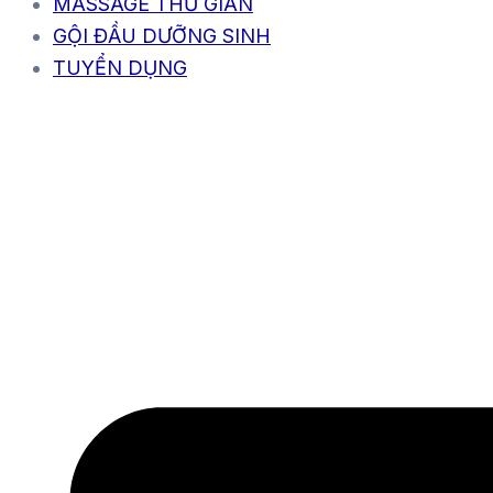
MASSAGE THƯ GIÃN
GỘI ĐẦU DƯỠNG SINH
TUYỂN DỤNG